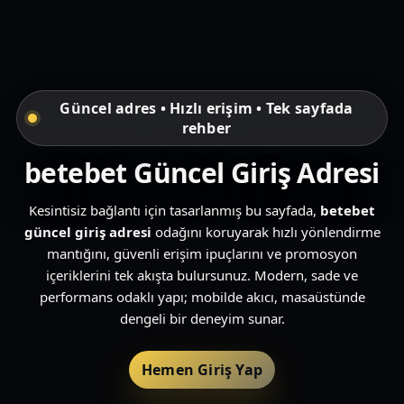
Güncel adres • Hızlı erişim • Tek sayfada
rehber
betebet Güncel Giriş Adresi
Kesintisiz bağlantı için tasarlanmış bu sayfada,
betebet
güncel giriş adresi
odağını koruyarak hızlı yönlendirme
mantığını, güvenli erişim ipuçlarını ve promosyon
içeriklerini tek akışta bulursunuz. Modern, sade ve
performans odaklı yapı; mobilde akıcı, masaüstünde
dengeli bir deneyim sunar.
Hemen Giriş Yap