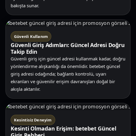
bakışta sunar.
Güvenli Kullanım
Güvenli Giriş Adımları: Güncel Adresi Doğru
Takip Edin
Güvenli giriş için güncel adresi kullanmak kadar, doğru
yönlendirme alışkanlığı da önemlidir. betebet güncel
giriş adresi odağında; bağlantı kontrolü, uyarı
ekranları ve güvenilir erişim davranışları doğal bir
akışla aktarılır.
Kesintisiz Deneyim
Kesinti Olmadan Erişim: betebet Güncel
Giriş Rehberi