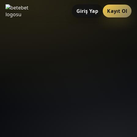
Giriş Yap
Kayıt Ol