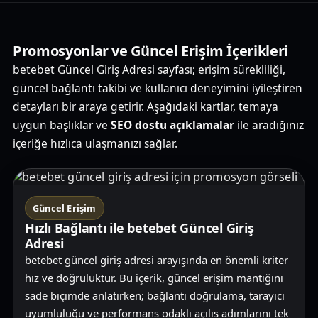
Promosyonlar ve Güncel Erişim İçerikleri
betebet Güncel Giriş Adresi sayfası; erişim sürekliliği,
güncel bağlantı takibi ve kullanıcı deneyimini iyileştiren
detayları bir araya getirir. Aşağıdaki kartlar, temaya
uygun başlıklar ve
SEO dostu açıklamalar
ile aradığınız
içeriğe hızlıca ulaşmanızı sağlar.
Güncel Erişim
Hızlı Bağlantı ile betebet Güncel Giriş
Adresi
betebet güncel giriş adresi arayışında en önemli kriter
hız ve doğruluktur. Bu içerik, güncel erişim mantığını
sade biçimde anlatırken; bağlantı doğrulama, tarayıcı
uyumluluğu ve performans odaklı açılış adımlarını tek