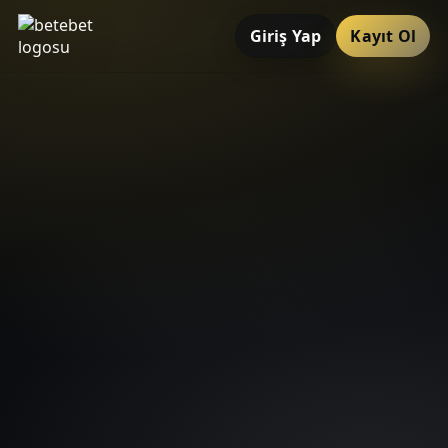
Giriş Yap
Kayıt Ol