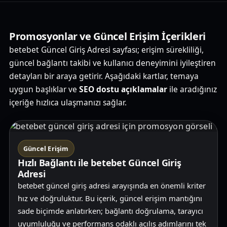
Promosyonlar ve Güncel Erişim İçerikleri
betebet Güncel Giriş Adresi sayfası; erişim sürekliliği,
güncel bağlantı takibi ve kullanıcı deneyimini iyileştiren
detayları bir araya getirir. Aşağıdaki kartlar, temaya
uygun başlıklar ve
SEO dostu açıklamalar
ile aradığınız
içeriğe hızlıca ulaşmanızı sağlar.
Güncel Erişim
Hızlı Bağlantı ile betebet Güncel Giriş
Adresi
betebet güncel giriş adresi arayışında en önemli kriter
hız ve doğruluktur. Bu içerik, güncel erişim mantığını
sade biçimde anlatırken; bağlantı doğrulama, tarayıcı
uyumluluğu ve performans odaklı açılış adımlarını tek