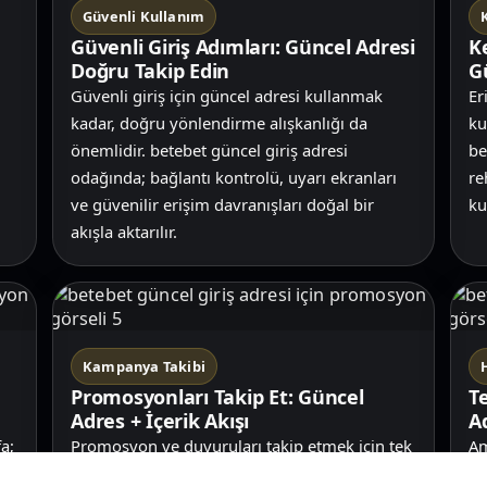
Güvenli Kullanım
Güvenli Giriş Adımları: Güncel Adresi
K
Doğru Takip Edin
G
Güvenli giriş için güncel adresi kullanmak
Er
kadar, doğru yönlendirme alışkanlığı da
ku
önemlidir. betebet güncel giriş adresi
be
odağında; bağlantı kontrolü, uyarı ekranları
re
ve güvenilir erişim davranışları doğal bir
ku
akışla aktarılır.
Kampanya Takibi
Promosyonları Takip Et: Güncel
T
Adres + İçerik Akışı
Ad
fa;
Promosyon ve duyuruları takip etmek için tek
Am
bir sayfa düzeni büyük avantaj sağlar. betebet
ul