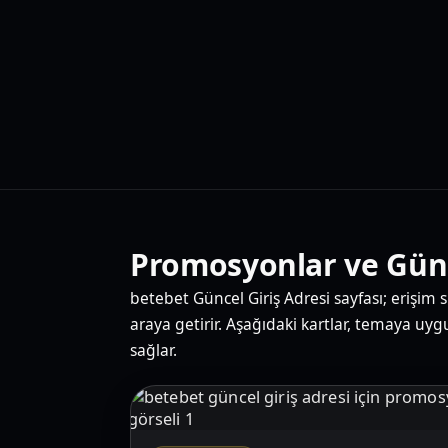
Promosyonlar ve Günce
betebet Güncel Giriş Adresi sayfası; erişim sü
araya getirir. Aşağıdaki kartlar, temaya uyg
sağlar.