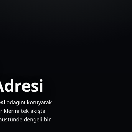
Adresi
si
odağını koruyarak
iklerini tek akışta
aüstünde dengeli bir