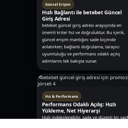
Güncel Erişim
Hızlı Bağlantı ile betebet Güncel
Giriş Adresi
betebet güncel giriş adresi arayışında en
önemli kriter hız ve doğruluktur. Bu içerik,
güncel erişim mantığını sade biçimde
anlatırken; bağlantı doğrulama, tarayıcı
uyumluluğu ve performans odaklı açılış
adımlarını tek bakışta sunar.
Hız & Performans
Performans Odaklı Açılış: Hızlı
Yükleme, Net Hiyerarşi
Hızlı indekslenebilir, sade ve düzenli bir say
kullanıcıların güncel adrese daha çabuk