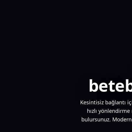
beteb
Kesintisiz bağlantı i
hızlı yönlendirme 
bulursunuz. Modern,