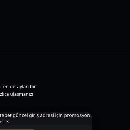
iren detayları bir
ızlıca ulaşmanızı