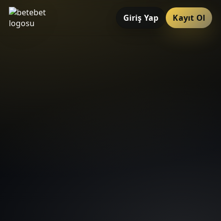
Giriş Yap
Kayıt Ol