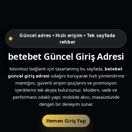
Güncel adres • Hızlı erişim • Tek sayfada
rehber
betebet Güncel Giriş Adresi
Kesintisiz bağlantı için tasarlanmış bu sayfada,
betebet
güncel giriş adresi
odağını koruyarak hızlı yönlendirme
mantığını, güvenli erişim ipuçlarını ve promosyon
içeriklerini tek akışta bulursunuz. Modern, sade ve
performans odaklı yapı; mobilde akıcı, masaüstünde
dengeli bir deneyim sunar.
Hemen Giriş Yap