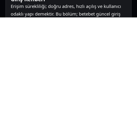
Erişim sürekliliği; doğru adres, hızlı açılış ve kullanıcı
odaklı yapı demektir. Bu bölüm; betebet güncel giriş
adresi için pratik bir rehber sunar, mobil ve
masaüstünde akıcı kullanım için temel ipuçlarını öne
çıkarır.
Hız & Performans
Performans Odaklı Açılış: Hızlı Yükleme,
Net Hiyerarşi
Hızlı indekslenebilir, sade ve düzenli bir sayfa;
kullanıcıların güncel adrese daha çabuk ulaşmasına
yardımcı olur. betebet güncel giriş adresi kapsamında;
görsel düzen, içerik hiyerarşisi ve düşük yük
maliyetiyle performans hissi güçlendirilir.