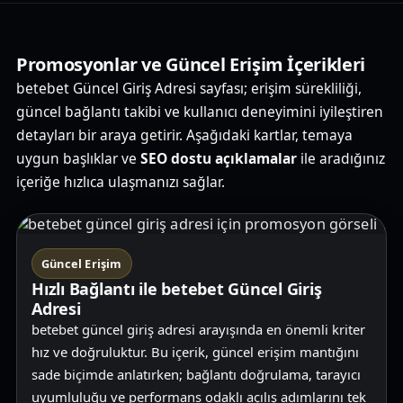
Promosyonlar ve Güncel Erişim İçerikleri
betebet Güncel Giriş Adresi sayfası; erişim sürekliliği,
güncel bağlantı takibi ve kullanıcı deneyimini iyileştiren
detayları bir araya getirir. Aşağıdaki kartlar, temaya
uygun başlıklar ve
SEO dostu açıklamalar
ile aradığınız
içeriğe hızlıca ulaşmanızı sağlar.
Güncel Erişim
Hızlı Bağlantı ile betebet Güncel Giriş
Adresi
betebet güncel giriş adresi arayışında en önemli kriter
hız ve doğruluktur. Bu içerik, güncel erişim mantığını
sade biçimde anlatırken; bağlantı doğrulama, tarayıcı
uyumluluğu ve performans odaklı açılış adımlarını tek