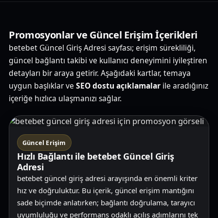
Promosyonlar ve Güncel Erişim İçerikleri
betebet Güncel Giriş Adresi sayfası; erişim sürekliliği,
güncel bağlantı takibi ve kullanıcı deneyimini iyileştiren
detayları bir araya getirir. Aşağıdaki kartlar, temaya
uygun başlıklar ve
SEO dostu açıklamalar
ile aradığınız
içeriğe hızlıca ulaşmanızı sağlar.
Güncel Erişim
Hızlı Bağlantı ile betebet Güncel Giriş
Adresi
betebet güncel giriş adresi arayışında en önemli kriter
hız ve doğruluktur. Bu içerik, güncel erişim mantığını
sade biçimde anlatırken; bağlantı doğrulama, tarayıcı
uyumluluğu ve performans odaklı açılış adımlarını tek