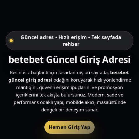
Güncel adres • Hızlı erişim • Tek sayfada
rehber
betebet Güncel Giriş Adresi
Kesintisiz bağlantı için tasarlanmış bu sayfada,
betebet
güncel giriş adresi
odağını koruyarak hızlı yönlendirme
mantığını, güvenli erişim ipuçlarını ve promosyon
içeriklerini tek akışta bulursunuz. Modern, sade ve
performans odaklı yapı; mobilde akıcı, masaüstünde
dengeli bir deneyim sunar.
Hemen Giriş Yap