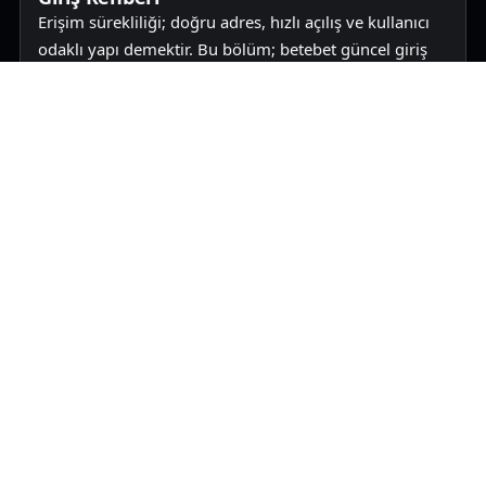
Erişim sürekliliği; doğru adres, hızlı açılış ve kullanıcı
odaklı yapı demektir. Bu bölüm; betebet güncel giriş
adresi için pratik bir rehber sunar, mobil ve
masaüstünde akıcı kullanım için temel ipuçlarını öne
çıkarır.
Hız & Performans
Performans Odaklı Açılış: Hızlı Yükleme,
Net Hiyerarşi
Hızlı indekslenebilir, sade ve düzenli bir sayfa;
kullanıcıların güncel adrese daha çabuk ulaşmasına
yardımcı olur. betebet güncel giriş adresi kapsamında;
görsel düzen, içerik hiyerarşisi ve düşük yük
maliyetiyle performans hissi güçlendirilir.