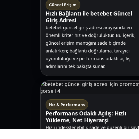
Güncel Erişim
Hızlı Bağlantı ile betebet Güncel
Giriş Adresi
betebet güncel giriş adresi arayışında en
önemli kriter hız ve doğruluktur. Bu içerik,
güncel erişim mantığını sade biçimde
anlatırken; bağlantı doğrulama, tarayıcı
uyumluluğu ve performans odaklı açılış
adımlarını tek bakışta sunar.
Hız & Performans
Performans Odaklı Açılış: Hızlı
Yükleme, Net Hiyerarşi
Hızlı indekslenebilir, sade ve düzenli bir say
kullanıcıların güncel adrese daha çabuk