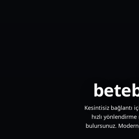
beteb
Kesintisiz bağlantı i
hızlı yönlendirme 
bulursunuz. Modern,