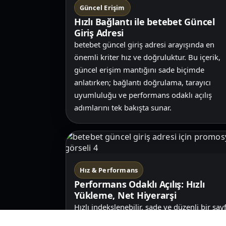
Güncel Erişim
Hızlı Bağlantı ile betebet Güncel
Giriş Adresi
betebet güncel giriş adresi arayışında en
önemli kriter hız ve doğruluktur. Bu içerik,
güncel erişim mantığını sade biçimde
anlatırken; bağlantı doğrulama, tarayıcı
uyumluluğu ve performans odaklı açılış
adımlarını tek bakışta sunar.
Hız & Performans
Performans Odaklı Açılış: Hızlı
Yükleme, Net Hiyerarşi
Hızlı indekslenebilir, sade ve düzenli bir say
kullanıcıların güncel adrese daha çabuk