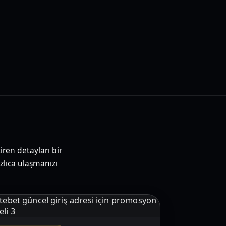
iren detayları bir
ızlıca ulaşmanızı