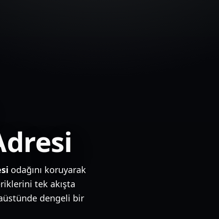
Adresi
si
odağını koruyarak
iklerini tek akışta
aüstünde dengeli bir