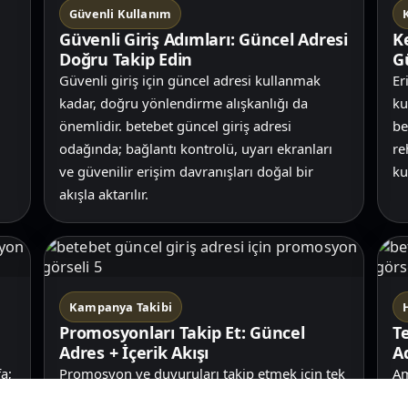
Güvenli Kullanım
Güvenli Giriş Adımları: Güncel Adresi
K
Doğru Takip Edin
G
Güvenli giriş için güncel adresi kullanmak
Er
kadar, doğru yönlendirme alışkanlığı da
ku
önemlidir. betebet güncel giriş adresi
be
odağında; bağlantı kontrolü, uyarı ekranları
re
ve güvenilir erişim davranışları doğal bir
ku
akışla aktarılır.
Kampanya Takibi
Promosyonları Takip Et: Güncel
T
Adres + İçerik Akışı
Ad
fa;
Promosyon ve duyuruları takip etmek için tek
Am
bir sayfa düzeni büyük avantaj sağlar. betebet
ul