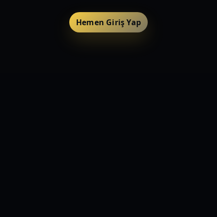
Hemen Giriş Yap