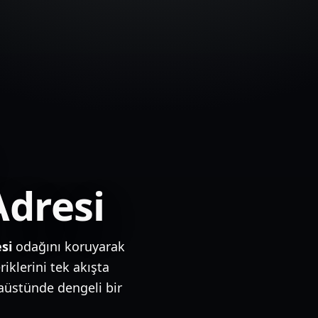
Adresi
si
odağını koruyarak
iklerini tek akışta
aüstünde dengeli bir