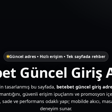
Güncel adres • Hızlı erişim • Tek sayfada rehber
et Güncel Giriş 
çin tasarlanmış bu sayfada,
betebet güncel giriş adre
mantığını, güvenli erişim ipuçlarını ve promosyon içer
 sade ve performans odaklı yapı; mobilde akıcı, mas
deneyim sunar.