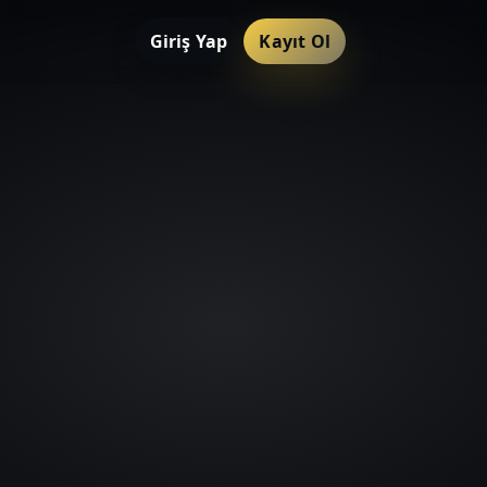
Giriş Yap
Kayıt Ol