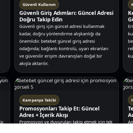
Güvenli Kullanım
Güvenli Giriş Adımları: Güncel Adresi
K
Doğru Takip Edin
G
Güvenli giriş için güncel adresi kullanmak
Er
kadar, doğru yönlendirme alışkanlığı da
ku
önemlidir. betebet güncel giriş adresi
be
odağında; bağlantı kontrolü, uyarı ekranları
re
ve güvenilir erişim davranışları doğal bir
ku
akışla aktarılır.
Kampanya Takibi
Promosyonları Takip Et: Güncel
T
Adres + İçerik Akışı
Ad
fa;
Promosyon ve duyuruları takip etmek için tek
Am
bir sayfa düzeni büyük avantaj sağlar. betebet
ul