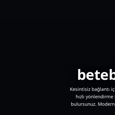
beteb
Kesintisiz bağlantı i
hızlı yönlendirme 
bulursunuz. Modern,