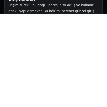
Erişim sürekliliği; doğru adres, hızlı açılış ve kullanıcı
odaklı yapı demektir. Bu bölüm; betebet güncel giriş
adresi için pratik bir rehber sunar, mobil ve
masaüstünde akıcı kullanım için temel ipuçlarını öne
çıkarır.
Hız & Performans
Performans Odaklı Açılış: Hızlı Yükleme,
Net Hiyerarşi
Hızlı indekslenebilir, sade ve düzenli bir sayfa;
kullanıcıların güncel adrese daha çabuk ulaşmasına
yardımcı olur. betebet güncel giriş adresi kapsamında;
görsel düzen, içerik hiyerarşisi ve düşük yük
maliyetiyle performans hissi güçlendirilir.