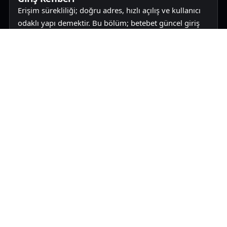
Erişim sürekliliği; doğru adres, hızlı açılış ve kullanıcı
odaklı yapı demektir. Bu bölüm; betebet güncel giriş
adresi için pratik bir rehber sunar, mobil ve
masaüstünde akıcı kullanım için temel ipuçlarını öne
çıkarır.
Hız & Performans
Performans Odaklı Açılış: Hızlı Yükleme,
Net Hiyerarşi
Hızlı indekslenebilir, sade ve düzenli bir sayfa;
kullanıcıların güncel adrese daha çabuk ulaşmasına
yardımcı olur. betebet güncel giriş adresi kapsamında;
görsel düzen, içerik hiyerarşisi ve düşük yük
maliyetiyle performans hissi güçlendirilir.