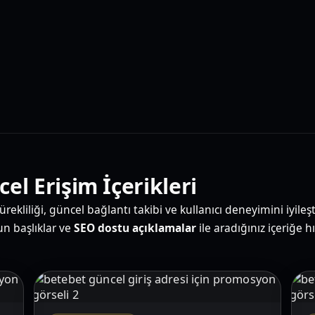
l Erişim İçerikleri
rekliliği, güncel bağlantı takibi ve kullanıcı deneyimini iyileşt
un başlıklar ve
SEO dostu açıklamalar
ile aradığınız içeriğe h