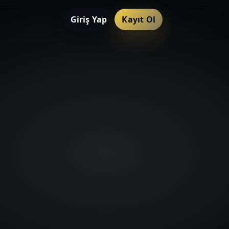
Giriş Yap
Kayıt Ol