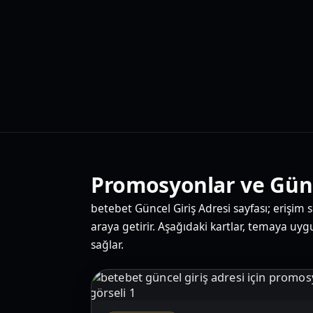
Promosyonlar ve Günce
betebet Güncel Giriş Adresi sayfası; erişim sü
araya getirir. Aşağıdaki kartlar, temaya uyg
sağlar.