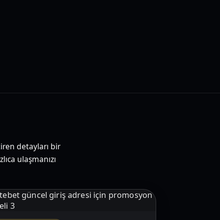
iren detayları bir
ızlıca ulaşmanızı