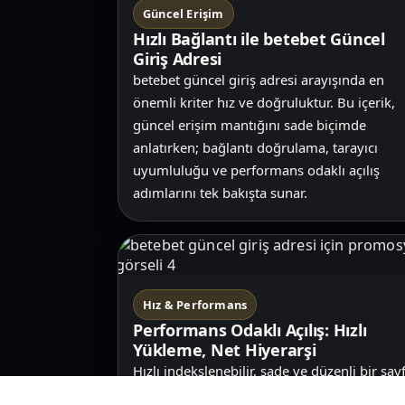
Güncel Erişim
Hızlı Bağlantı ile betebet Güncel
Giriş Adresi
betebet güncel giriş adresi arayışında en
önemli kriter hız ve doğruluktur. Bu içerik,
güncel erişim mantığını sade biçimde
anlatırken; bağlantı doğrulama, tarayıcı
uyumluluğu ve performans odaklı açılış
adımlarını tek bakışta sunar.
Hız & Performans
Performans Odaklı Açılış: Hızlı
Yükleme, Net Hiyerarşi
Hızlı indekslenebilir, sade ve düzenli bir say
kullanıcıların güncel adrese daha çabuk