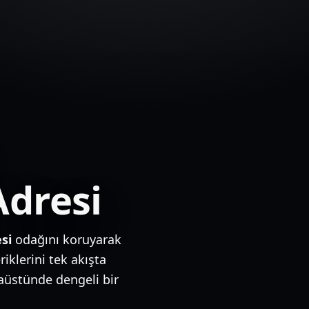
Adresi
si
odağını koruyarak
iklerini tek akışta
aüstünde dengeli bir