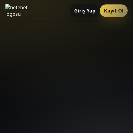
Giriş Yap
Kayıt Ol