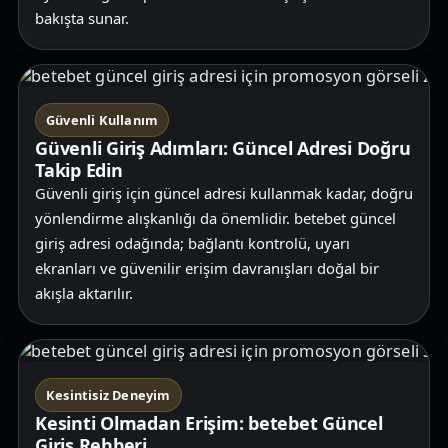
bakışta sunar.
Güvenli Kullanım
Güvenli Giriş Adımları: Güncel Adresi Doğru
Takip Edin
Güvenli giriş için güncel adresi kullanmak kadar, doğru
yönlendirme alışkanlığı da önemlidir. betebet güncel
giriş adresi odağında; bağlantı kontrolü, uyarı
ekranları ve güvenilir erişim davranışları doğal bir
akışla aktarılır.
Kesintisiz Deneyim
Kesinti Olmadan Erişim: betebet Güncel
Giriş Rehberi