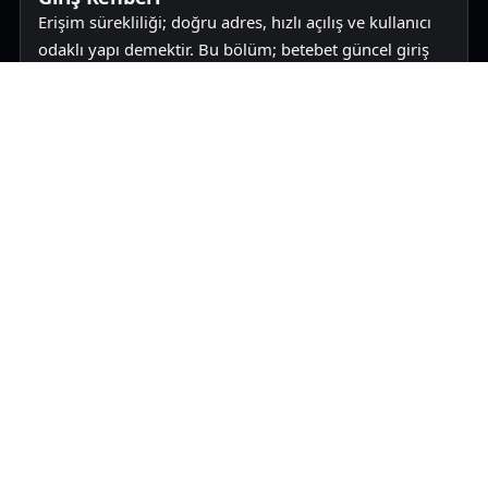
Erişim sürekliliği; doğru adres, hızlı açılış ve kullanıcı
odaklı yapı demektir. Bu bölüm; betebet güncel giriş
adresi için pratik bir rehber sunar, mobil ve
masaüstünde akıcı kullanım için temel ipuçlarını öne
çıkarır.
Hız & Performans
Performans Odaklı Açılış: Hızlı Yükleme,
Net Hiyerarşi
Hızlı indekslenebilir, sade ve düzenli bir sayfa;
kullanıcıların güncel adrese daha çabuk ulaşmasına
yardımcı olur. betebet güncel giriş adresi kapsamında;
görsel düzen, içerik hiyerarşisi ve düşük yük
maliyetiyle performans hissi güçlendirilir.