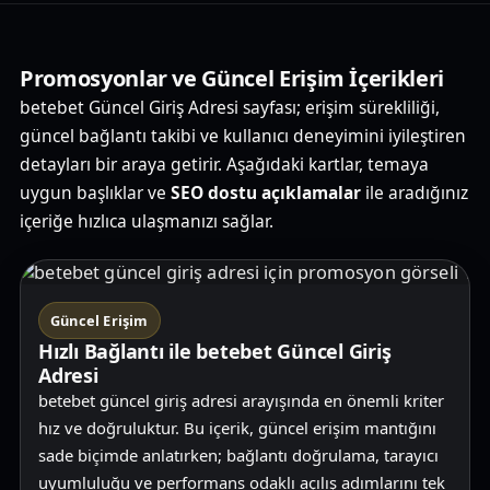
Promosyonlar ve Güncel Erişim İçerikleri
betebet Güncel Giriş Adresi sayfası; erişim sürekliliği,
güncel bağlantı takibi ve kullanıcı deneyimini iyileştiren
detayları bir araya getirir. Aşağıdaki kartlar, temaya
uygun başlıklar ve
SEO dostu açıklamalar
ile aradığınız
içeriğe hızlıca ulaşmanızı sağlar.
Güncel Erişim
Hızlı Bağlantı ile betebet Güncel Giriş
Adresi
betebet güncel giriş adresi arayışında en önemli kriter
hız ve doğruluktur. Bu içerik, güncel erişim mantığını
sade biçimde anlatırken; bağlantı doğrulama, tarayıcı
uyumluluğu ve performans odaklı açılış adımlarını tek