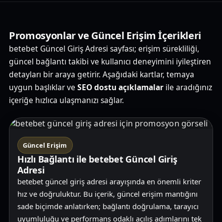
Promosyonlar ve Güncel Erişim İçerikleri
betebet Güncel Giriş Adresi sayfası; erişim sürekliliği,
güncel bağlantı takibi ve kullanıcı deneyimini iyileştiren
detayları bir araya getirir. Aşağıdaki kartlar, temaya
uygun başlıklar ve
SEO dostu açıklamalar
ile aradığınız
içeriğe hızlıca ulaşmanızı sağlar.
Güncel Erişim
Hızlı Bağlantı ile betebet Güncel Giriş
Adresi
betebet güncel giriş adresi arayışında en önemli kriter
hız ve doğruluktur. Bu içerik, güncel erişim mantığını
sade biçimde anlatırken; bağlantı doğrulama, tarayıcı
uyumluluğu ve performans odaklı açılış adımlarını tek