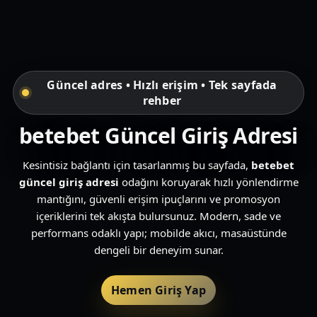
Güncel adres • Hızlı erişim • Tek sayfada
rehber
betebet Güncel Giriş Adresi
Kesintisiz bağlantı için tasarlanmış bu sayfada,
betebet
güncel giriş adresi
odağını koruyarak hızlı yönlendirme
mantığını, güvenli erişim ipuçlarını ve promosyon
içeriklerini tek akışta bulursunuz. Modern, sade ve
performans odaklı yapı; mobilde akıcı, masaüstünde
dengeli bir deneyim sunar.
Hemen Giriş Yap