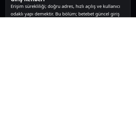
Erişim sürekliliği; doğru adres, hızlı açılış ve kullanıcı
odaklı yapı demektir. Bu bölüm; betebet güncel giriş
adresi için pratik bir rehber sunar, mobil ve
masaüstünde akıcı kullanım için temel ipuçlarını öne
çıkarır.
Hız & Performans
Performans Odaklı Açılış: Hızlı Yükleme,
Net Hiyerarşi
Hızlı indekslenebilir, sade ve düzenli bir sayfa;
kullanıcıların güncel adrese daha çabuk ulaşmasına
yardımcı olur. betebet güncel giriş adresi kapsamında;
görsel düzen, içerik hiyerarşisi ve düşük yük
maliyetiyle performans hissi güçlendirilir.