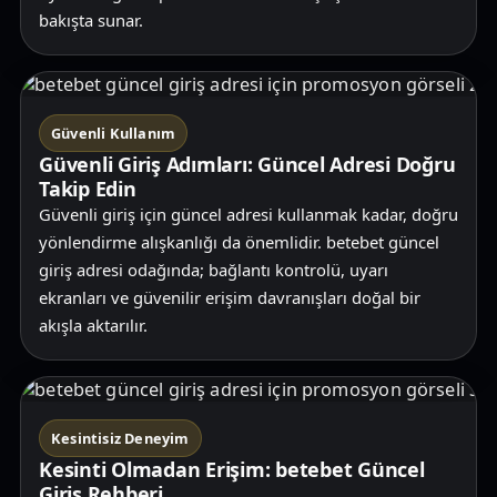
bakışta sunar.
Güvenli Kullanım
Güvenli Giriş Adımları: Güncel Adresi Doğru
Takip Edin
Güvenli giriş için güncel adresi kullanmak kadar, doğru
yönlendirme alışkanlığı da önemlidir. betebet güncel
giriş adresi odağında; bağlantı kontrolü, uyarı
ekranları ve güvenilir erişim davranışları doğal bir
akışla aktarılır.
Kesintisiz Deneyim
Kesinti Olmadan Erişim: betebet Güncel
Giriş Rehberi