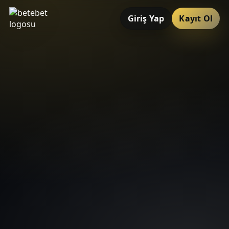
Giriş Yap
Kayıt Ol