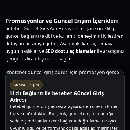
Promosyonlar ve Güncel Erişim İçerikleri
betebet Güncel Giriş Adresi sayfası; erişim sürekliliği,
güncel bağlantı takibi ve kullanıcı deneyimini iyileştiren
detayları bir araya getirir. Aşağıdaki kartlar, temaya
uygun başlıklar ve
SEO dostu açıklamalar
ile aradığınız
içeriğe hızlıca ulaşmanızı sağlar.
Güncel Erişim
Hızlı Bağlantı ile betebet Güncel Giriş
Adresi
betebet güncel giriş adresi arayışında en önemli kriter
hız ve doğruluktur. Bu içerik, güncel erişim mantığını
sade biçimde anlatırken; bağlantı doğrulama, tarayıcı
uyumluluğu ve performans odaklı açılış adımlarını tek