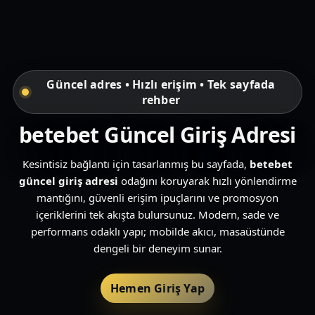
Güncel adres • Hızlı erişim • Tek sayfada
rehber
betebet Güncel Giriş Adresi
Kesintisiz bağlantı için tasarlanmış bu sayfada,
betebet
güncel giriş adresi
odağını koruyarak hızlı yönlendirme
mantığını, güvenli erişim ipuçlarını ve promosyon
içeriklerini tek akışta bulursunuz. Modern, sade ve
performans odaklı yapı; mobilde akıcı, masaüstünde
dengeli bir deneyim sunar.
Hemen Giriş Yap