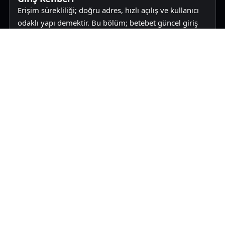
Erişim sürekliliği; doğru adres, hızlı açılış ve kullanıcı
odaklı yapı demektir. Bu bölüm; betebet güncel giriş
adresi için pratik bir rehber sunar, mobil ve
masaüstünde akıcı kullanım için temel ipuçlarını öne
çıkarır.
Hız & Performans
Performans Odaklı Açılış: Hızlı Yükleme,
Net Hiyerarşi
Hızlı indekslenebilir, sade ve düzenli bir sayfa;
kullanıcıların güncel adrese daha çabuk ulaşmasına
yardımcı olur. betebet güncel giriş adresi kapsamında;
görsel düzen, içerik hiyerarşisi ve düşük yük
maliyetiyle performans hissi güçlendirilir.