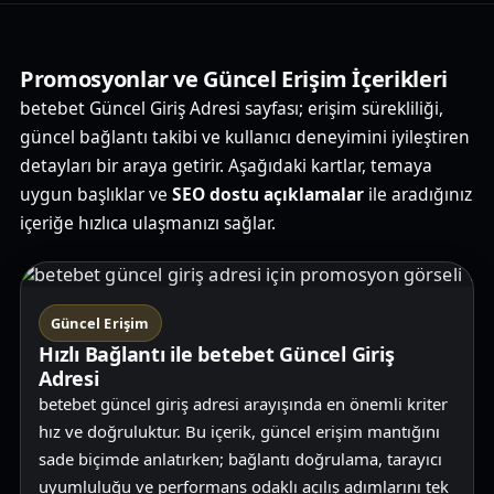
Promosyonlar ve Güncel Erişim İçerikleri
betebet Güncel Giriş Adresi sayfası; erişim sürekliliği,
güncel bağlantı takibi ve kullanıcı deneyimini iyileştiren
detayları bir araya getirir. Aşağıdaki kartlar, temaya
uygun başlıklar ve
SEO dostu açıklamalar
ile aradığınız
içeriğe hızlıca ulaşmanızı sağlar.
Güncel Erişim
Hızlı Bağlantı ile betebet Güncel Giriş
Adresi
betebet güncel giriş adresi arayışında en önemli kriter
hız ve doğruluktur. Bu içerik, güncel erişim mantığını
sade biçimde anlatırken; bağlantı doğrulama, tarayıcı
uyumluluğu ve performans odaklı açılış adımlarını tek