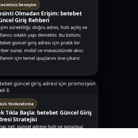
Kesintisiz Deneyim
esinti Olmadan Erişim: betebet
üncel Giriş Rehberi
işim sürekliliği; doğru adres, hızlı açılış ve
llanıcı odaklı yapı demektir. Bu bölüm;
tebet güncel giriş adresi için pratik bir
hber sunar, mobil ve masaüstünde akıcı
llanım için temel ipuçlarını öne çıkarır.
Hızlı Yönlendirme
ek Tıkla Başla: betebet Güncel Giriş
resi Stratejisi
aç net: güncel adrese hızlı ve sorunsuz
aşmak. Bu kart; betebet güncel giriş adresi