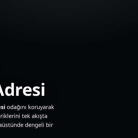
Adresi
si
odağını koruyarak
iklerini tek akışta
aüstünde dengeli bir