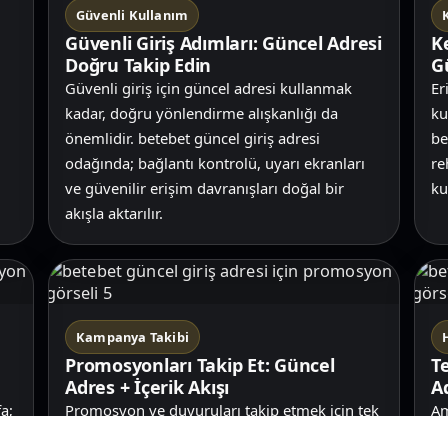
Güvenli Kullanım
Güvenli Giriş Adımları: Güncel Adresi
K
Doğru Takip Edin
G
Güvenli giriş için güncel adresi kullanmak
Er
kadar, doğru yönlendirme alışkanlığı da
ku
önemlidir. betebet güncel giriş adresi
be
odağında; bağlantı kontrolü, uyarı ekranları
re
ve güvenilir erişim davranışları doğal bir
ku
akışla aktarılır.
Kampanya Takibi
Promosyonları Takip Et: Güncel
T
Adres + İçerik Akışı
Ad
fa;
Promosyon ve duyuruları takip etmek için tek
Am
bir sayfa düzeni büyük avantaj sağlar. betebet
ul