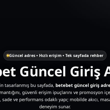
Güncel adres • Hızlı erişim • Tek sayfada rehber
et Güncel Giriş 
çin tasarlanmış bu sayfada,
betebet güncel giriş adre
mantığını, güvenli erişim ipuçlarını ve promosyon içer
 sade ve performans odaklı yapı; mobilde akıcı, mas
deneyim sunar.