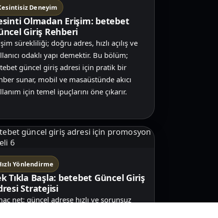
Kesintisiz Deneyim
esinti Olmadan Erişim: betebet
üncel Giriş Rehberi
işim sürekliliği; doğru adres, hızlı açılış ve
llanıcı odaklı yapı demektir. Bu bölüm;
tebet güncel giriş adresi için pratik bir
hber sunar, mobil ve masaüstünde akıcı
llanım için temel ipuçlarını öne çıkarır.
Hızlı Yönlendirme
ek Tıkla Başla: betebet Güncel Giriş
resi Stratejisi
aç net: güncel adrese hızlı ve sorunsuz
aşmak. Bu kart; betebet güncel giriş adresi