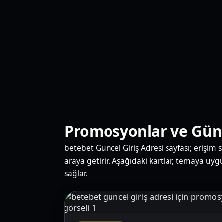
Promosyonlar ve Günce
betebet Güncel Giriş Adresi sayfası; erişim sü
araya getirir. Aşağıdaki kartlar, temaya uyg
sağlar.