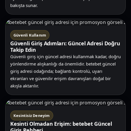
bakışta sunar.
Güvenli Kullanım
Güvenli Giriş Adımları: Güncel Adresi Doğru
Takip Edin
Güvenli giriş için güncel adresi kullanmak kadar, doğru
yönlendirme alışkanlığı da önemlidir. betebet güncel
giriş adresi odağında; bağlantı kontrolü, uyarı
ekranları ve güvenilir erişim davranışları doğal bir
akışla aktarılır.
Kesintisiz Deneyim
Kesinti Olmadan Erişim: betebet Güncel
Giriş Rehberi