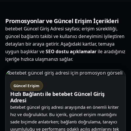
Promosyonlar ve Güncel Erişim İçerikleri
betebet Güncel Giriş Adresi sayfası; erişim sürekliliği,
güncel bağlantı takibi ve kullanıcı deneyimini iyileştiren
detayları bir araya getirir. Aşağıdaki kartlar, temaya
uygun başlıklar ve
SEO dostu açıklamalar
ile aradığınız
içeriğe hızlıca ulaşmanızı sağlar.
Güncel Erişim
Hızlı Bağlantı ile betebet Güncel Giriş
Adresi
betebet güncel giriş adresi arayışında en önemli kriter
hız ve doğruluktur. Bu içerik, güncel erişim mantığını
sade biçimde anlatırken; bağlantı doğrulama, tarayıcı
uyumluluğu ve performans odaklı açılış adımlarını tek