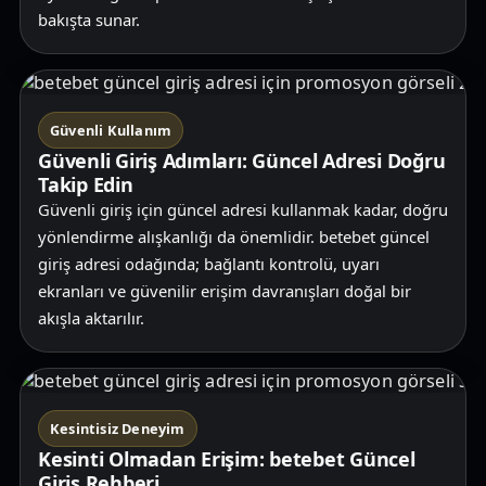
bakışta sunar.
Güvenli Kullanım
Güvenli Giriş Adımları: Güncel Adresi Doğru
Takip Edin
Güvenli giriş için güncel adresi kullanmak kadar, doğru
yönlendirme alışkanlığı da önemlidir. betebet güncel
giriş adresi odağında; bağlantı kontrolü, uyarı
ekranları ve güvenilir erişim davranışları doğal bir
akışla aktarılır.
Kesintisiz Deneyim
Kesinti Olmadan Erişim: betebet Güncel
Giriş Rehberi