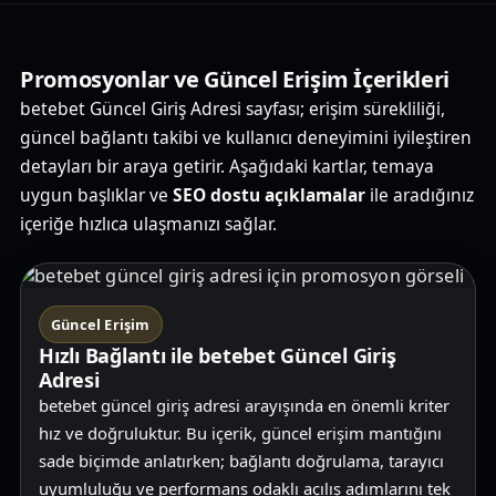
Promosyonlar ve Güncel Erişim İçerikleri
betebet Güncel Giriş Adresi sayfası; erişim sürekliliği,
güncel bağlantı takibi ve kullanıcı deneyimini iyileştiren
detayları bir araya getirir. Aşağıdaki kartlar, temaya
uygun başlıklar ve
SEO dostu açıklamalar
ile aradığınız
içeriğe hızlıca ulaşmanızı sağlar.
Güncel Erişim
Hızlı Bağlantı ile betebet Güncel Giriş
Adresi
betebet güncel giriş adresi arayışında en önemli kriter
hız ve doğruluktur. Bu içerik, güncel erişim mantığını
sade biçimde anlatırken; bağlantı doğrulama, tarayıcı
uyumluluğu ve performans odaklı açılış adımlarını tek