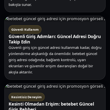
bakışta sunar.
Güvenli Kullanım
Güvenli Giriş Adımları: Güncel Adresi Doğru
Takip Edin
Güvenli giriş için güncel adresi kullanmak kadar, doğru
yönlendirme alışkanlığı da önemlidir. betebet güncel
giriş adresi odağında; bağlantı kontrolü, uyarı
ekranları ve güvenilir erişim davranışları doğal bir
akışla aktarılır.
Kesintisiz Deneyim
Kesinti Olmadan Erişim: betebet Güncel
Giriş Rehberi