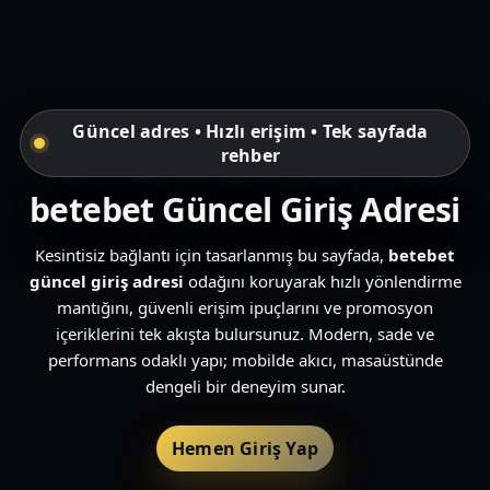
Güncel adres • Hızlı erişim • Tek sayfada
rehber
betebet Güncel Giriş Adresi
Kesintisiz bağlantı için tasarlanmış bu sayfada,
betebet
güncel giriş adresi
odağını koruyarak hızlı yönlendirme
mantığını, güvenli erişim ipuçlarını ve promosyon
içeriklerini tek akışta bulursunuz. Modern, sade ve
performans odaklı yapı; mobilde akıcı, masaüstünde
dengeli bir deneyim sunar.
Hemen Giriş Yap