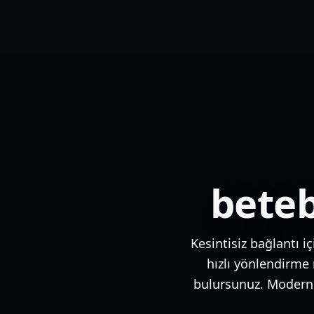
beteb
Kesintisiz bağlantı i
hızlı yönlendirme 
bulursunuz. Modern,