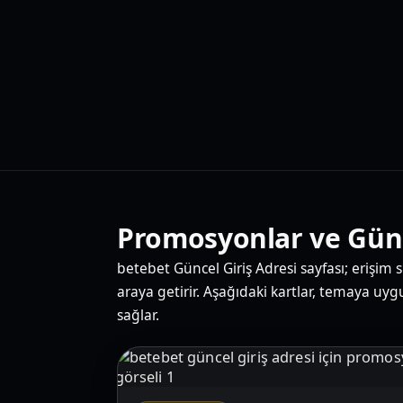
Promosyonlar ve Günce
betebet Güncel Giriş Adresi sayfası; erişim sü
araya getirir. Aşağıdaki kartlar, temaya uyg
sağlar.