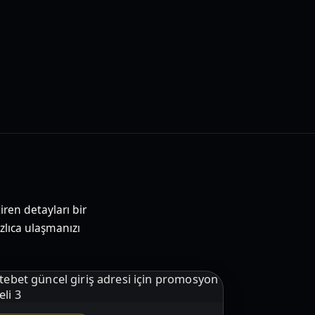
iren detayları bir
ızlıca ulaşmanızı