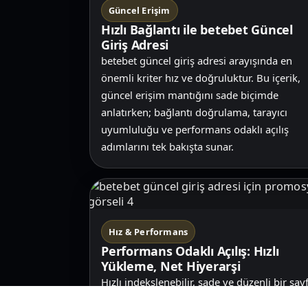
Güncel Erişim
Hızlı Bağlantı ile betebet Güncel
Giriş Adresi
betebet güncel giriş adresi arayışında en
önemli kriter hız ve doğruluktur. Bu içerik,
güncel erişim mantığını sade biçimde
anlatırken; bağlantı doğrulama, tarayıcı
uyumluluğu ve performans odaklı açılış
adımlarını tek bakışta sunar.
Hız & Performans
Performans Odaklı Açılış: Hızlı
Yükleme, Net Hiyerarşi
Hızlı indekslenebilir, sade ve düzenli bir say
kullanıcıların güncel adrese daha çabuk