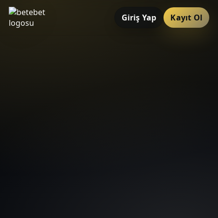
Giriş Yap
Kayıt Ol