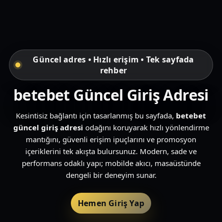
Güncel adres • Hızlı erişim • Tek sayfada
rehber
betebet Güncel Giriş Adresi
Kesintisiz bağlantı için tasarlanmış bu sayfada,
betebet
güncel giriş adresi
odağını koruyarak hızlı yönlendirme
mantığını, güvenli erişim ipuçlarını ve promosyon
içeriklerini tek akışta bulursunuz. Modern, sade ve
performans odaklı yapı; mobilde akıcı, masaüstünde
dengeli bir deneyim sunar.
Hemen Giriş Yap