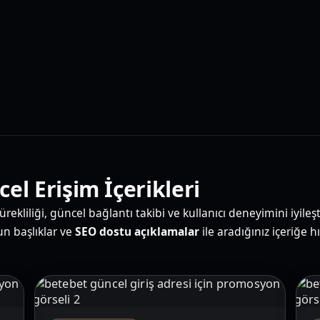
l Erişim İçerikleri
rekliliği, güncel bağlantı takibi ve kullanıcı deneyimini iyileşt
un başlıklar ve
SEO dostu açıklamalar
ile aradığınız içeriğe h