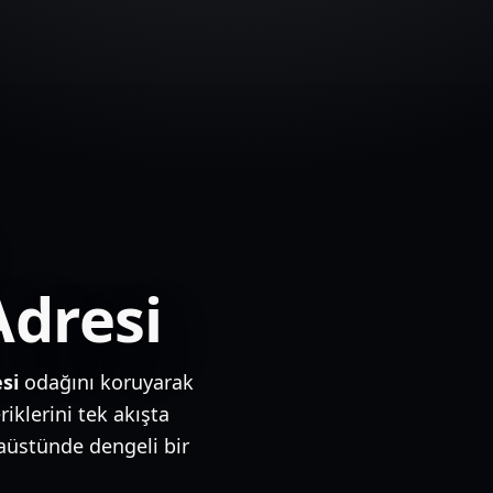
Adresi
si
odağını koruyarak
iklerini tek akışta
aüstünde dengeli bir