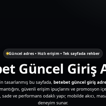
Güncel adres • Hızlı erişim • Tek sayfada rehber
et Güncel Giriş 
çin tasarlanmış bu sayfada,
betebet güncel giriş adre
mantığını, güvenli erişim ipuçlarını ve promosyon içer
 sade ve performans odaklı yapı; mobilde akıcı, mas
deneyim sunar.