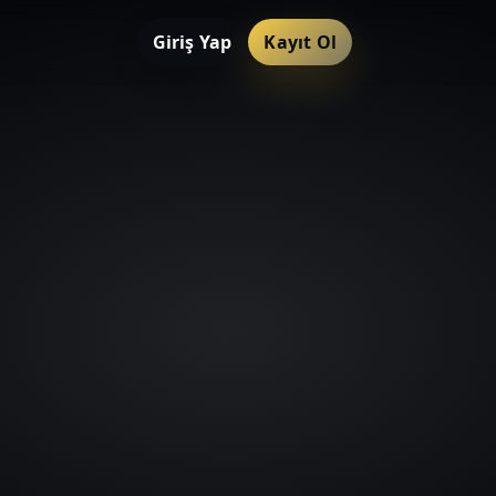
Giriş Yap
Kayıt Ol