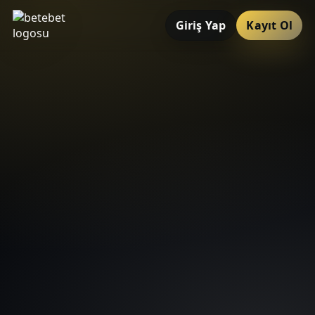
Giriş Yap
Kayıt Ol