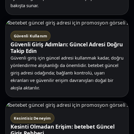
bakışta sunar.
Güvenli Kullanım
Güvenli Giriş Adımları: Güncel Adresi Doğru
Takip Edin
Güvenli giriş için güncel adresi kullanmak kadar, doğru
yönlendirme alışkanlığı da önemlidir. betebet güncel
giriş adresi odağında; bağlantı kontrolü, uyarı
ekranları ve güvenilir erişim davranışları doğal bir
akışla aktarılır.
Kesintisiz Deneyim
Kesinti Olmadan Erişim: betebet Güncel
Giriş Rehberi