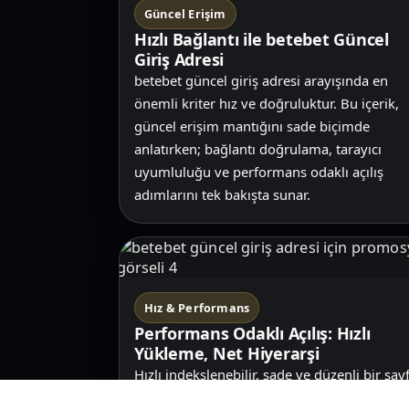
Güncel Erişim
Hızlı Bağlantı ile betebet Güncel
Giriş Adresi
betebet güncel giriş adresi arayışında en
önemli kriter hız ve doğruluktur. Bu içerik,
güncel erişim mantığını sade biçimde
anlatırken; bağlantı doğrulama, tarayıcı
uyumluluğu ve performans odaklı açılış
adımlarını tek bakışta sunar.
Hız & Performans
Performans Odaklı Açılış: Hızlı
Yükleme, Net Hiyerarşi
Hızlı indekslenebilir, sade ve düzenli bir say
kullanıcıların güncel adrese daha çabuk