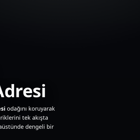
Adresi
si
odağını koruyarak
iklerini tek akışta
aüstünde dengeli bir