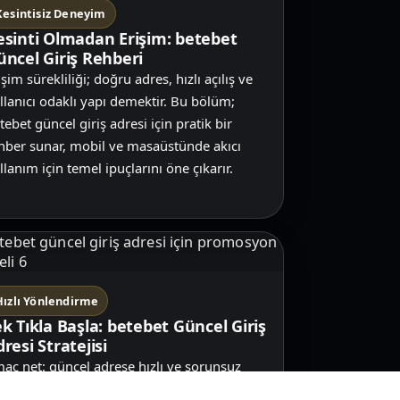
Kesintisiz Deneyim
esinti Olmadan Erişim: betebet
üncel Giriş Rehberi
işim sürekliliği; doğru adres, hızlı açılış ve
llanıcı odaklı yapı demektir. Bu bölüm;
tebet güncel giriş adresi için pratik bir
hber sunar, mobil ve masaüstünde akıcı
llanım için temel ipuçlarını öne çıkarır.
Hızlı Yönlendirme
ek Tıkla Başla: betebet Güncel Giriş
resi Stratejisi
aç net: güncel adrese hızlı ve sorunsuz
aşmak. Bu kart; betebet güncel giriş adresi