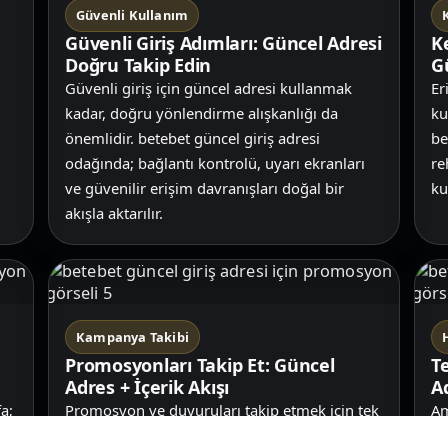
Güvenli Kullanım
Güvenli Giriş Adımları: Güncel Adresi
K
Doğru Takip Edin
G
Güvenli giriş için güncel adresi kullanmak
Er
kadar, doğru yönlendirme alışkanlığı da
ku
önemlidir. betebet güncel giriş adresi
be
odağında; bağlantı kontrolü, uyarı ekranları
re
ve güvenilir erişim davranışları doğal bir
ku
akışla aktarılır.
Kampanya Takibi
Promosyonları Takip Et: Güncel
T
Adres + İçerik Akışı
Ad
fa;
Promosyon ve duyuruları takip etmek için tek
Am
bir sayfa düzeni büyük avantaj sağlar. betebet
ul