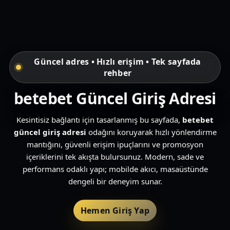
Güncel adres • Hızlı erişim • Tek sayfada
rehber
betebet Güncel Giriş Adresi
Kesintisiz bağlantı için tasarlanmış bu sayfada,
betebet
güncel giriş adresi
odağını koruyarak hızlı yönlendirme
mantığını, güvenli erişim ipuçlarını ve promosyon
içeriklerini tek akışta bulursunuz. Modern, sade ve
performans odaklı yapı; mobilde akıcı, masaüstünde
dengeli bir deneyim sunar.
Hemen Giriş Yap