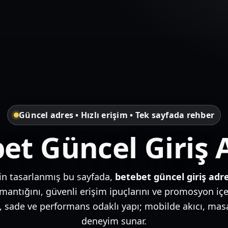
Güncel adres • Hızlı erişim • Tek sayfada rehber
et Güncel Giriş 
çin tasarlanmış bu sayfada,
betebet güncel giriş adre
mantığını, güvenli erişim ipuçlarını ve promosyon içer
 sade ve performans odaklı yapı; mobilde akıcı, mas
deneyim sunar.