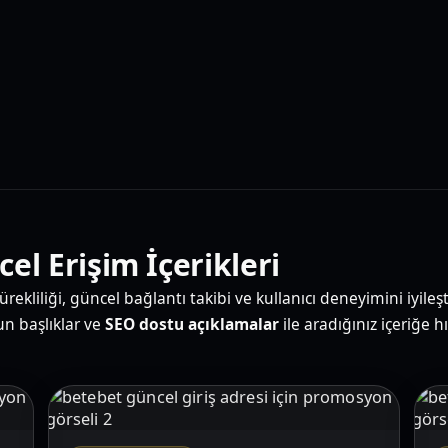
l Erişim İçerikleri
rekliliği, güncel bağlantı takibi ve kullanıcı deneyimini iyileşt
un başlıklar ve
SEO dostu açıklamalar
ile aradığınız içeriğe h