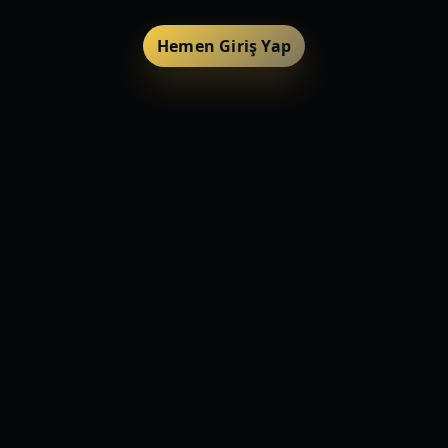
Hemen Giriş Yap