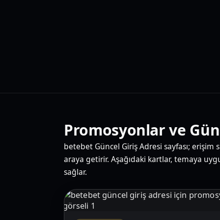
Promosyonlar ve Günce
betebet Güncel Giriş Adresi sayfası; erişim sü
araya getirir. Aşağıdaki kartlar, temaya uyg
sağlar.