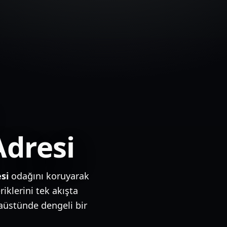
Adresi
si
odağını koruyarak
iklerini tek akışta
aüstünde dengeli bir