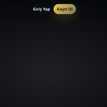
Giriş Yap
Kayıt Ol