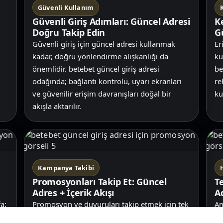
Güvenli Kullanım
Güvenli Giriş Adımları: Güncel Adresi
K
Doğru Takip Edin
G
Güvenli giriş için güncel adresi kullanmak
Er
kadar, doğru yönlendirme alışkanlığı da
ku
önemlidir. betebet güncel giriş adresi
be
odağında; bağlantı kontrolü, uyarı ekranları
re
ve güvenilir erişim davranışları doğal bir
ku
akışla aktarılır.
Kampanya Takibi
Promosyonları Takip Et: Güncel
T
Adres + İçerik Akışı
Ad
fa;
Promosyon ve duyuruları takip etmek için tek
Am
bir sayfa düzeni büyük avantaj sağlar. betebet
ul