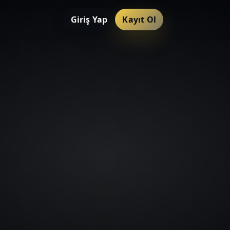
Giriş Yap
Kayıt Ol