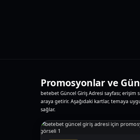
Promosyonlar ve Günce
betebet Güncel Giriş Adresi sayfası; erişim sü
araya getirir. Aşağıdaki kartlar, temaya uyg
sağlar.