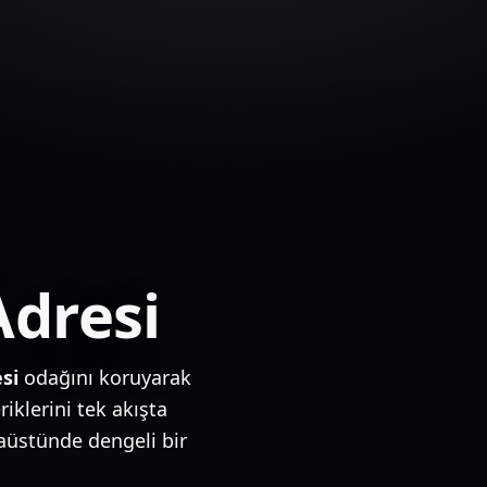
Adresi
si
odağını koruyarak
iklerini tek akışta
aüstünde dengeli bir