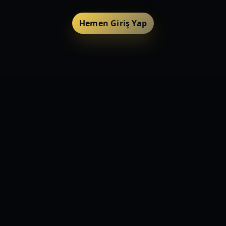
Hemen Giriş Yap