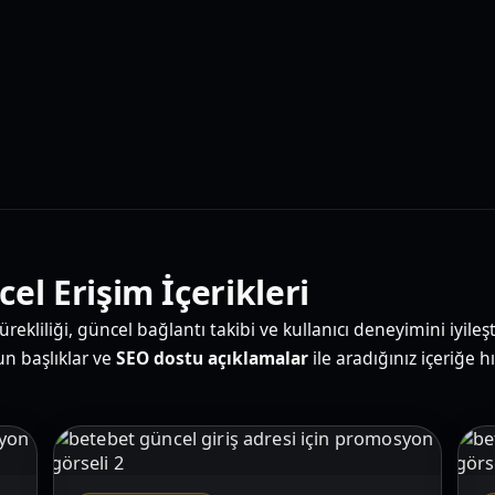
l Erişim İçerikleri
rekliliği, güncel bağlantı takibi ve kullanıcı deneyimini iyileşt
un başlıklar ve
SEO dostu açıklamalar
ile aradığınız içeriğe h