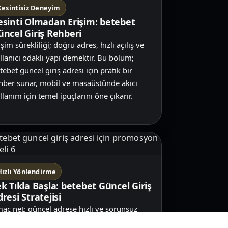
Kesintisiz Deneyim
esinti Olmadan Erişim: betebet
üncel Giriş Rehberi
işim sürekliliği; doğru adres, hızlı açılış ve
llanıcı odaklı yapı demektir. Bu bölüm;
tebet güncel giriş adresi için pratik bir
hber sunar, mobil ve masaüstünde akıcı
llanım için temel ipuçlarını öne çıkarır.
Hızlı Yönlendirme
ek Tıkla Başla: betebet Güncel Giriş
resi Stratejisi
aç net: güncel adrese hızlı ve sorunsuz
aşmak. Bu kart; betebet güncel giriş adresi