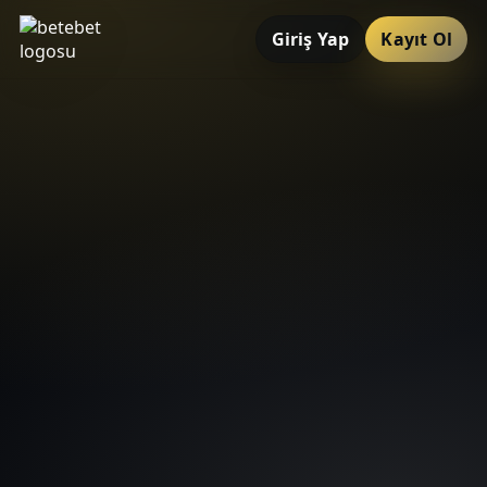
Giriş Yap
Kayıt Ol