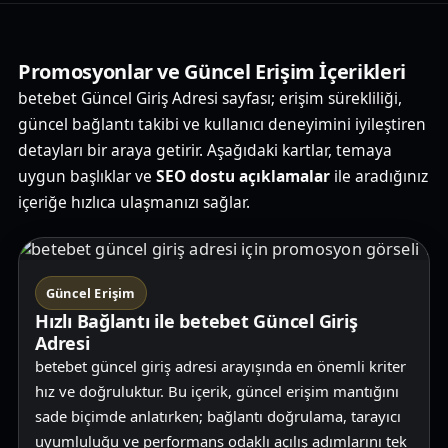
Promosyonlar ve Güncel Erişim İçerikleri
betebet Güncel Giriş Adresi sayfası; erişim sürekliliği,
güncel bağlantı takibi ve kullanıcı deneyimini iyileştiren
detayları bir araya getirir. Aşağıdaki kartlar, temaya
uygun başlıklar ve
SEO dostu açıklamalar
ile aradığınız
içeriğe hızlıca ulaşmanızı sağlar.
Güncel Erişim
Hızlı Bağlantı ile betebet Güncel Giriş
Adresi
betebet güncel giriş adresi arayışında en önemli kriter
hız ve doğruluktur. Bu içerik, güncel erişim mantığını
sade biçimde anlatırken; bağlantı doğrulama, tarayıcı
uyumluluğu ve performans odaklı açılış adımlarını tek