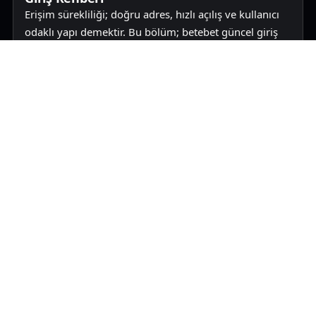
Erişim sürekliliği; doğru adres, hızlı açılış ve kullanıcı
odaklı yapı demektir. Bu bölüm; betebet güncel giriş
adresi için pratik bir rehber sunar, mobil ve
masaüstünde akıcı kullanım için temel ipuçlarını öne
çıkarır.
Hız & Performans
Performans Odaklı Açılış: Hızlı Yükleme,
Net Hiyerarşi
Hızlı indekslenebilir, sade ve düzenli bir sayfa;
kullanıcıların güncel adrese daha çabuk ulaşmasına
yardımcı olur. betebet güncel giriş adresi kapsamında;
görsel düzen, içerik hiyerarşisi ve düşük yük
maliyetiyle performans hissi güçlendirilir.