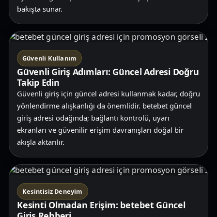
bakışta sunar.
Güvenli Kullanım
Güvenli Giriş Adımları: Güncel Adresi Doğru
Takip Edin
Güvenli giriş için güncel adresi kullanmak kadar, doğru
yönlendirme alışkanlığı da önemlidir. betebet güncel
giriş adresi odağında; bağlantı kontrolü, uyarı
ekranları ve güvenilir erişim davranışları doğal bir
akışla aktarılır.
Kesintisiz Deneyim
Kesinti Olmadan Erişim: betebet Güncel
Giriş Rehberi