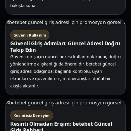
bakışta sunar.
Güvenli Kullanım
Güvenli Giriş Adımları: Güncel Adresi Doğru
Takip Edin
Güvenli giriş için güncel adresi kullanmak kadar, doğru
yönlendirme alışkanlığı da önemlidir. betebet güncel
giriş adresi odağında; bağlantı kontrolü, uyarı
ekranları ve güvenilir erişim davranışları doğal bir
akışla aktarılır.
Kesintisiz Deneyim
Kesinti Olmadan Erişim: betebet Güncel
Giriş Rehberi