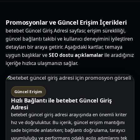
Promosyonlar ve Güncel Erişim İçerikleri
betebet Güncel Giriş Adresi sayfası; erişim sürekliliği,
güncel bağlantı takibi ve kullanıcı deneyimini iyileştiren
detayları bir araya getirir. Aşağıdaki kartlar, temaya
uygun başlıklar ve
SEO dostu açıklamalar
ile aradığınız
içeriğe hızlıca ulaşmanızı sağlar.
Güncel Erişim
Hızlı Bağlantı ile betebet Güncel Giriş
Adresi
betebet güncel giriş adresi arayışında en önemli kriter
hız ve doğruluktur. Bu içerik, güncel erişim mantığını
sade biçimde anlatırken; bağlantı doğrulama, tarayıcı
uyumluluğu ve performans odaklı açılış adımlarını tek