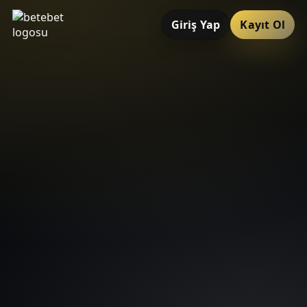
Giriş Yap
Kayıt Ol