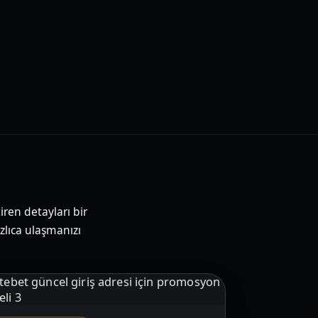
iren detayları bir
ızlıca ulaşmanızı