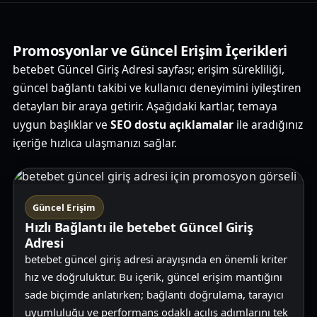
Promosyonlar ve Güncel Erişim İçerikleri
betebet Güncel Giriş Adresi sayfası; erişim sürekliliği,
güncel bağlantı takibi ve kullanıcı deneyimini iyileştiren
detayları bir araya getirir. Aşağıdaki kartlar, temaya
uygun başlıklar ve
SEO dostu açıklamalar
ile aradığınız
içeriğe hızlıca ulaşmanızı sağlar.
Güncel Erişim
Hızlı Bağlantı ile betebet Güncel Giriş
Adresi
betebet güncel giriş adresi arayışında en önemli kriter
hız ve doğruluktur. Bu içerik, güncel erişim mantığını
sade biçimde anlatırken; bağlantı doğrulama, tarayıcı
uyumluluğu ve performans odaklı açılış adımlarını tek