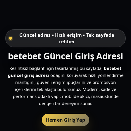
Güncel adres • Hızlı erişim • Tek sayfada
rehber
betebet Güncel Giriş Adresi
Kesintisiz bağlantı için tasarlanmış bu sayfada,
betebet
güncel giriş adresi
odağını koruyarak hızlı yönlendirme
mantığını, güvenli erişim ipuçlarını ve promosyon
içeriklerini tek akışta bulursunuz. Modern, sade ve
performans odaklı yapı; mobilde akıcı, masaüstünde
dengeli bir deneyim sunar.
Hemen Giriş Yap