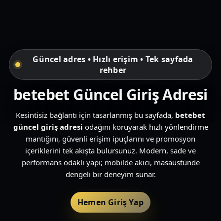
Güncel adres • Hızlı erişim • Tek sayfada
rehber
betebet Güncel Giriş Adresi
Kesintisiz bağlantı için tasarlanmış bu sayfada,
betebet
güncel giriş adresi
odağını koruyarak hızlı yönlendirme
mantığını, güvenli erişim ipuçlarını ve promosyon
içeriklerini tek akışta bulursunuz. Modern, sade ve
performans odaklı yapı; mobilde akıcı, masaüstünde
dengeli bir deneyim sunar.
Hemen Giriş Yap