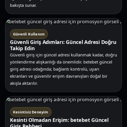
bakışta sunar.
Güvenli Kullanım
Güvenli Giriş Adımları: Güncel Adresi Doğru
Takip Edin
Güvenli giriş için güncel adresi kullanmak kadar, doğru
yönlendirme alışkanlığı da önemlidir. betebet güncel
giriş adresi odağında; bağlantı kontrolü, uyarı
ekranları ve güvenilir erişim davranışları doğal bir
akışla aktarılır.
Kesintisiz Deneyim
Kesinti Olmadan Erişim: betebet Güncel
Giriş Rehberi