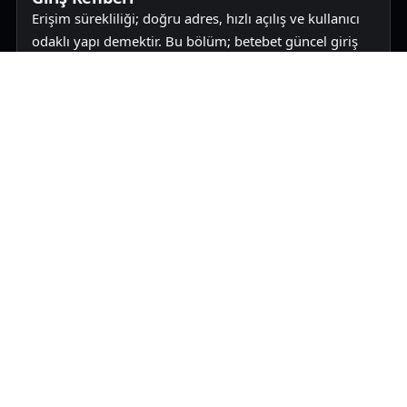
Erişim sürekliliği; doğru adres, hızlı açılış ve kullanıcı
odaklı yapı demektir. Bu bölüm; betebet güncel giriş
adresi için pratik bir rehber sunar, mobil ve
masaüstünde akıcı kullanım için temel ipuçlarını öne
çıkarır.
Hız & Performans
Performans Odaklı Açılış: Hızlı Yükleme,
Net Hiyerarşi
Hızlı indekslenebilir, sade ve düzenli bir sayfa;
kullanıcıların güncel adrese daha çabuk ulaşmasına
yardımcı olur. betebet güncel giriş adresi kapsamında;
görsel düzen, içerik hiyerarşisi ve düşük yük
maliyetiyle performans hissi güçlendirilir.