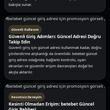
bakışta sunar.
Güvenli Kullanım
Güvenli Giriş Adımları: Güncel Adresi Doğru
Takip Edin
Güvenli giriş için güncel adresi kullanmak kadar, doğru
yönlendirme alışkanlığı da önemlidir. betebet güncel
giriş adresi odağında; bağlantı kontrolü, uyarı
ekranları ve güvenilir erişim davranışları doğal bir
akışla aktarılır.
Kesintisiz Deneyim
Kesinti Olmadan Erişim: betebet Güncel
Giriş Rehberi