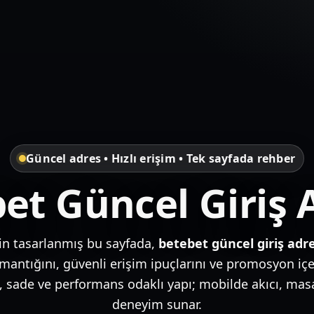
Güncel adres • Hızlı erişim • Tek sayfada rehber
et Güncel Giriş 
çin tasarlanmış bu sayfada,
betebet güncel giriş adre
mantığını, güvenli erişim ipuçlarını ve promosyon içer
 sade ve performans odaklı yapı; mobilde akıcı, mas
deneyim sunar.