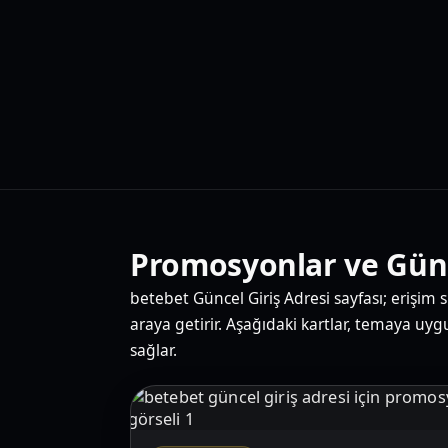
Promosyonlar ve Günce
betebet Güncel Giriş Adresi sayfası; erişim sü
araya getirir. Aşağıdaki kartlar, temaya uyg
sağlar.