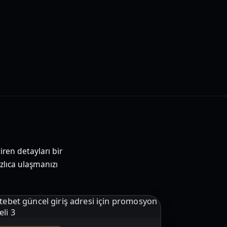
iren detayları bir
ızlıca ulaşmanızı