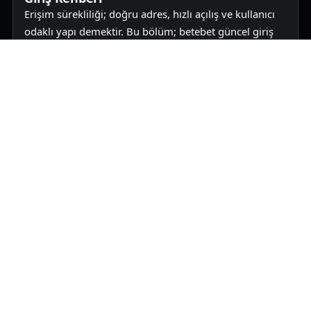
Erişim sürekliliği; doğru adres, hızlı açılış ve kullanıcı
odaklı yapı demektir. Bu bölüm; betebet güncel giriş
adresi için pratik bir rehber sunar, mobil ve
masaüstünde akıcı kullanım için temel ipuçlarını öne
çıkarır.
Hız & Performans
Performans Odaklı Açılış: Hızlı Yükleme,
Net Hiyerarşi
Hızlı indekslenebilir, sade ve düzenli bir sayfa;
kullanıcıların güncel adrese daha çabuk ulaşmasına
yardımcı olur. betebet güncel giriş adresi kapsamında;
görsel düzen, içerik hiyerarşisi ve düşük yük
maliyetiyle performans hissi güçlendirilir.