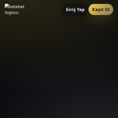
Giriş Yap
Kayıt Ol