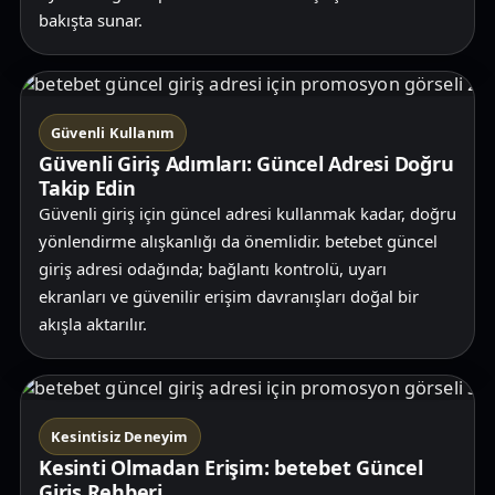
bakışta sunar.
Güvenli Kullanım
Güvenli Giriş Adımları: Güncel Adresi Doğru
Takip Edin
Güvenli giriş için güncel adresi kullanmak kadar, doğru
yönlendirme alışkanlığı da önemlidir. betebet güncel
giriş adresi odağında; bağlantı kontrolü, uyarı
ekranları ve güvenilir erişim davranışları doğal bir
akışla aktarılır.
Kesintisiz Deneyim
Kesinti Olmadan Erişim: betebet Güncel
Giriş Rehberi