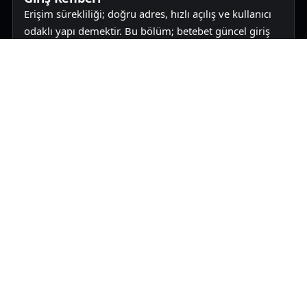
Erişim sürekliliği; doğru adres, hızlı açılış ve kullanıcı
odaklı yapı demektir. Bu bölüm; betebet güncel giriş
adresi için pratik bir rehber sunar, mobil ve
masaüstünde akıcı kullanım için temel ipuçlarını öne
çıkarır.
Hız & Performans
Performans Odaklı Açılış: Hızlı Yükleme,
Net Hiyerarşi
Hızlı indekslenebilir, sade ve düzenli bir sayfa;
kullanıcıların güncel adrese daha çabuk ulaşmasına
yardımcı olur. betebet güncel giriş adresi kapsamında;
görsel düzen, içerik hiyerarşisi ve düşük yük
maliyetiyle performans hissi güçlendirilir.