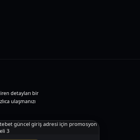
iren detayları bir
ızlıca ulaşmanızı