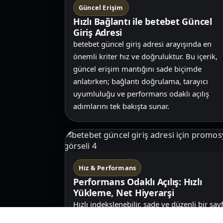
Güncel Erişim
Hızlı Bağlantı ile betebet Güncel
Giriş Adresi
betebet güncel giriş adresi arayışında en
önemli kriter hız ve doğruluktur. Bu içerik,
güncel erişim mantığını sade biçimde
anlatırken; bağlantı doğrulama, tarayıcı
uyumluluğu ve performans odaklı açılış
adımlarını tek bakışta sunar.
Hız & Performans
Performans Odaklı Açılış: Hızlı
Yükleme, Net Hiyerarşi
Hızlı indekslenebilir, sade ve düzenli bir say
kullanıcıların güncel adrese daha çabuk