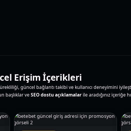
l Erişim İçerikleri
rekliliği, güncel bağlantı takibi ve kullanıcı deneyimini iyileşt
un başlıklar ve
SEO dostu açıklamalar
ile aradığınız içeriğe h