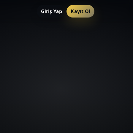
Giriş Yap
Kayıt Ol