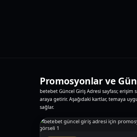
Promosyonlar ve Günce
betebet Güncel Giriş Adresi sayfası; erişim sü
araya getirir. Aşağıdaki kartlar, temaya uyg
sağlar.