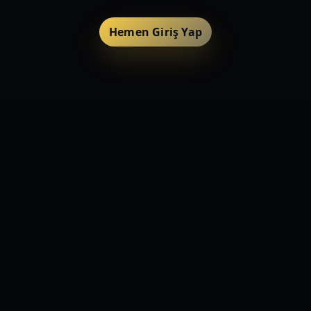
Hemen Giriş Yap