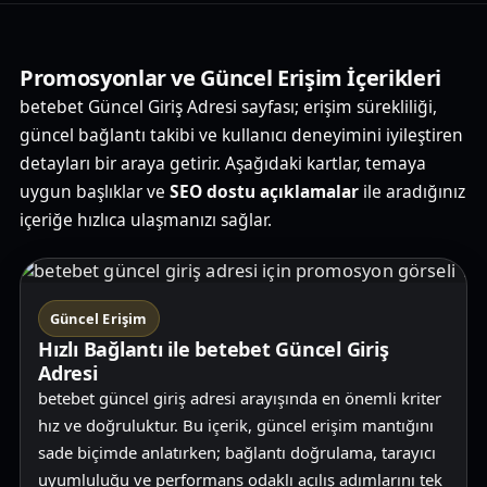
Promosyonlar ve Güncel Erişim İçerikleri
betebet Güncel Giriş Adresi sayfası; erişim sürekliliği,
güncel bağlantı takibi ve kullanıcı deneyimini iyileştiren
detayları bir araya getirir. Aşağıdaki kartlar, temaya
uygun başlıklar ve
SEO dostu açıklamalar
ile aradığınız
içeriğe hızlıca ulaşmanızı sağlar.
Güncel Erişim
Hızlı Bağlantı ile betebet Güncel Giriş
Adresi
betebet güncel giriş adresi arayışında en önemli kriter
hız ve doğruluktur. Bu içerik, güncel erişim mantığını
sade biçimde anlatırken; bağlantı doğrulama, tarayıcı
uyumluluğu ve performans odaklı açılış adımlarını tek