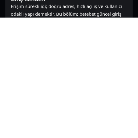
Erişim sürekliliği; doğru adres, hızlı açılış ve kullanıcı
odaklı yapı demektir. Bu bölüm; betebet güncel giriş
adresi için pratik bir rehber sunar, mobil ve
masaüstünde akıcı kullanım için temel ipuçlarını öne
çıkarır.
Hız & Performans
Performans Odaklı Açılış: Hızlı Yükleme,
Net Hiyerarşi
Hızlı indekslenebilir, sade ve düzenli bir sayfa;
kullanıcıların güncel adrese daha çabuk ulaşmasına
yardımcı olur. betebet güncel giriş adresi kapsamında;
görsel düzen, içerik hiyerarşisi ve düşük yük
maliyetiyle performans hissi güçlendirilir.