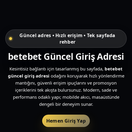
Güncel adres • Hızlı erişim • Tek sayfada
rehber
betebet Güncel Giriş Adresi
Kesintisiz bağlantı için tasarlanmış bu sayfada,
betebet
güncel giriş adresi
odağını koruyarak hızlı yönlendirme
mantığını, güvenli erişim ipuçlarını ve promosyon
içeriklerini tek akışta bulursunuz. Modern, sade ve
performans odaklı yapı; mobilde akıcı, masaüstünde
dengeli bir deneyim sunar.
Hemen Giriş Yap