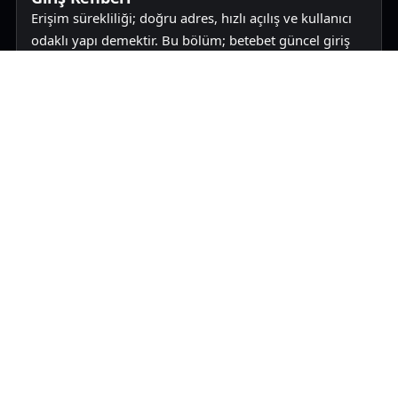
Erişim sürekliliği; doğru adres, hızlı açılış ve kullanıcı
odaklı yapı demektir. Bu bölüm; betebet güncel giriş
adresi için pratik bir rehber sunar, mobil ve
masaüstünde akıcı kullanım için temel ipuçlarını öne
çıkarır.
Hız & Performans
Performans Odaklı Açılış: Hızlı Yükleme,
Net Hiyerarşi
Hızlı indekslenebilir, sade ve düzenli bir sayfa;
kullanıcıların güncel adrese daha çabuk ulaşmasına
yardımcı olur. betebet güncel giriş adresi kapsamında;
görsel düzen, içerik hiyerarşisi ve düşük yük
maliyetiyle performans hissi güçlendirilir.