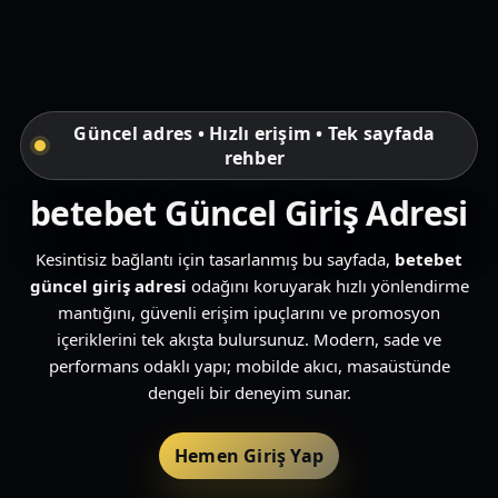
Güncel adres • Hızlı erişim • Tek sayfada
rehber
betebet Güncel Giriş Adresi
Kesintisiz bağlantı için tasarlanmış bu sayfada,
betebet
güncel giriş adresi
odağını koruyarak hızlı yönlendirme
mantığını, güvenli erişim ipuçlarını ve promosyon
içeriklerini tek akışta bulursunuz. Modern, sade ve
performans odaklı yapı; mobilde akıcı, masaüstünde
dengeli bir deneyim sunar.
Hemen Giriş Yap