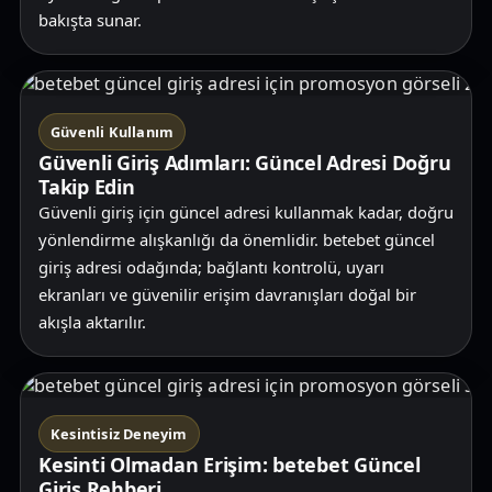
bakışta sunar.
Güvenli Kullanım
Güvenli Giriş Adımları: Güncel Adresi Doğru
Takip Edin
Güvenli giriş için güncel adresi kullanmak kadar, doğru
yönlendirme alışkanlığı da önemlidir. betebet güncel
giriş adresi odağında; bağlantı kontrolü, uyarı
ekranları ve güvenilir erişim davranışları doğal bir
akışla aktarılır.
Kesintisiz Deneyim
Kesinti Olmadan Erişim: betebet Güncel
Giriş Rehberi